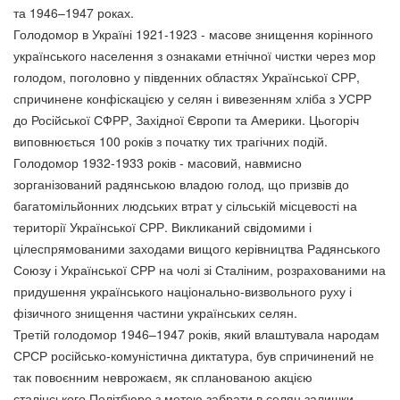
та 1946–1947 роках.
Голодомор в Україні 1921-1923 - масове знищення корінного
українського населення з ознаками етнічної чистки через мор
голодом, поголовно у південних областях Української СРР,
спричинене конфіскацією у селян і вивезенням хліба з УСРР
до Російської СФРР, Західної Європи та Америки. Цьогоріч
виповнюється 100 років з початку тих трагічних подій.
Голодомор 1932-1933 років - масовий, навмисно
зорганізований радянською владою голод, що призвів до
багатомільйонних людських втрат у сільській місцевості на
території Української СРР. Викликаний свідомими і
цілеспрямованими заходами вищого керівництва Радянського
Союзу і Української СРР на чолі зі Сталіним, розрахованими на
придушення українського національно-визвольного руху і
фізичного знищення частини українських селян.
Третій голодомор 1946–1947 років, який влаштувала народам
СРСР російсько-комуністична диктатура, був спричинений не
так повоєнним неврожаєм, як спланованою акцією
сталінського Політбюро з метою забрати в селян залишки