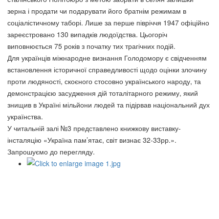
зерна і продати чи подарувати його братнім режимам в
соціалістичному таборі. Лише за перше півріччя 1947 офіційно
зареєстровано 130 випадків людоїдства. Цьогоріч
виповнюється 75 років з початку тих трагічних подій.
Для українців міжнародне визнання Голодомору є свідченням
встановлення історичної справедливості щодо оцінки злочину
проти людяності, скоєного стосовно українського народу, та
демонстрацією засудження дій тоталітарного режиму, який
знищив в Україні мільйони людей та підірвав національний дух
українства.
У читальній залі №3 представлено книжкову виставку-
інсталяцію «Україна пам’ятає, світ визнає 32-33рр.».
Запрошуємо до перегляду.