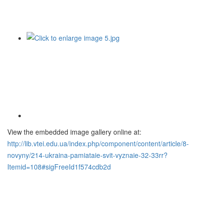
View the embedded image gallery online at:
http://lib.vtei.edu.ua/index.php/component/content/article/8-
novyny/214-ukraina-pamiataie-svit-vyznaie-32-33rr?
Itemid=108#sigFreeId1f574cdb2d