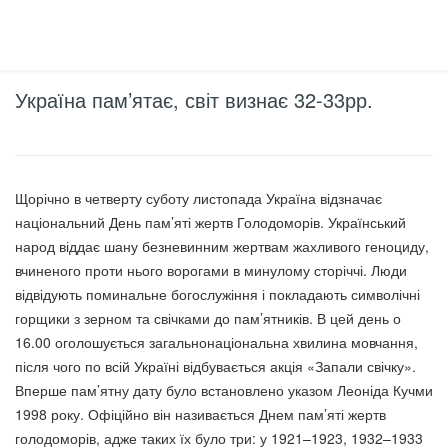
Україна пам’ятає, світ визнає 32-33рр.
Щорічно в четверту суботу листопада Україна відзначає
національний День пам’яті жертв Голодоморів. Український
народ віддає шану безневинним жертвам жахливого геноциду,
вчиненого проти нього ворогами в минулому сторіччі. Люди
відвідують поминальне богослужіння і покладають символічні
горщики з зерном та свічками до пам’ятників. В цей день о
16.00 оголошується загальнонаціональна хвилина мовчання,
після чого по всій Україні відбувається акція «Запали свічку».
Вперше пам’ятну дату було встановлено указом Леоніда Кучми
1998 року. Офіційно він називається Днем пам’яті жертв
голодоморів, адже таких їх було три: у 1921–1923, 1932–1933