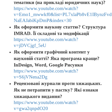
тематики (на прикладі юридичних наук)?
https://www.youtube.com/watch?
v=Emo1_mwwkf0&list=PL7xlaPb8vE1IBynzFvd
NaEAJabiKpDmP&index=30
Як оформити наукову статтю? Структура
IMRAD. Її складові та модифікації
https://www.youtube.com/watch?
v=jDVCjgf_5eU
Як оформити графічний контент у
науковій статті? Яка програма краще?
InDesign, Word, Google Рисунки
https://www.youtube.com/watch?
v=S6jVNena2Dg
Рецензовані журнали проти хижацьких.
Як не потрапити у пастку? Які ознаки
хижацького видання?
https://www.youtube.com/watch?
v=gwa2qnpdO20