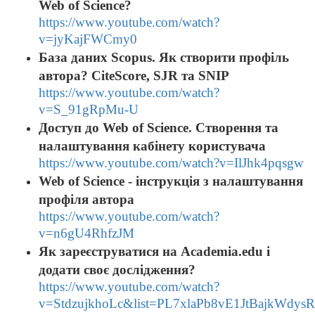
Web of Science?
https://www.youtube.com/watch?
v=jyKajFWCmy0
База даних Scopus. Як створити профіль
автора? CiteScore, SJR та SNIP
https://www.youtube.com/watch?
v=S_91gRpMu-U
Доступ до Web of Science. Створення та
налаштування кабінету користувача
https://www.youtube.com/watch?v=IlJhk4pqsgw
Web of Science - інструкція з налаштування
профіля автора
https://www.youtube.com/watch?
v=n6gU4RhfzJM
Як зареєструватися на Academia.edu і
додати своє дослідження?
https://www.youtube.com/watch?
v=StdzujkhoLc&list=PL7xlaPb8vE1JtBajkWdy