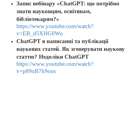
Запис вебінару «ChatGPT: що потрібно
знати науковцям, освітянам,
бібліотекарям?»
https://www.youtube.com/watch?
v=EB_d5XHG0Wo
ChatGPT в написанні та публікації
наукових статей. Як згенерувати наукову
статтю? Недоліки ChatGPT
https://www.youtube.com/watch?
v=p89oB7h9ous
До уваги користувачів
Згідно з правилами користування бібліотекою ВТЕІ ДТЕУ всі
користувачі бібліотеки 1-5 курсів зобов’язані до кінця