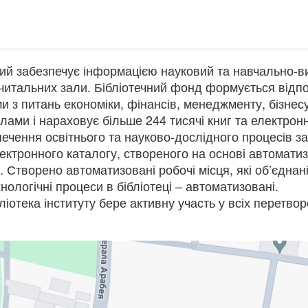
кий забезпечує інформацією науковий та навчально-в
 читальних зали. Бібліотечний фонд формується відп
 з питань економіки, фінансів, менеджменту, бізнесу
ами і нараховує більше 244 тисячі книг та електрон
ення освітнього та науково-дослідного процесів зак
ктронного каталогу, створеного на основі автоматизо
у. Створено автоматизовані робочі місця, які об’єднан
нологічні процеси в бібліотеці – автоматизовані.
тека інституту бере активну участь у всіх перетвор