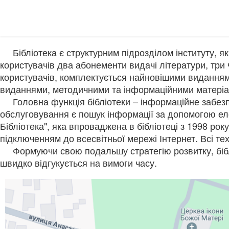
Бібліотека є структурним підрозділом інституту, я
користувачів два абонементи видачі літератури, три
користувачів, комплектується найновішими виданнями
виданнями, методичними та інформаційними матеріал
Головна функція бібліотеки – інформаційне забезпеч
обслуговування є пошук інформації за допомогою еле
Бібліотека", яка впроваджена в бібліотеці з 1998 рок
підключенням до всесвітньої мережі Інтернет. Всі тех
Формуючи свою подальшу стратегію розвитку, бібліо
швидко відгукується на вимоги часу.