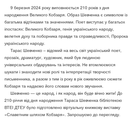
9 березня 2024 року виповнюється 210 років з дня
народження Великого Кобзаря. Образ Шевченка є символом із
багатьма відтінками та значеннями. Поет виступає у багатьох
іпостасях: Великого Кобзаря, генія українського народу,
велетня духу та поборника правди та справедливості, Пророка
українського народу.
Тарас Шевченко – відомий на весь світ український поет,
прозаїк, драматург, художник, який був людиною
універсальних обдарувань та інтересів. Не втомлюємося
шукати і знаходити нові ролі та інтерпретації творчості
письменника, а разом з тим із року в рік оживлюємо сюжети
Кобзаря та надаємо його словам нового звучання.
Шевченко — це народ, і як народ, він буде вічно жити! До
210-річчя від дня народження Тараса Шевченка бібліотекою
ВТЕІ ДТЕУ було підготовлено віртуальну книжкову виставку
«Славетним шляхом Кобзаря». Запрошуємо до перегляду.