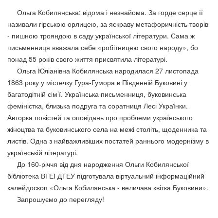
Ольга Кобилянська: відома і незнайома. За горде серце її
називали гірською орлицею, за яскраву метафоричність творів
- пишною трояндою в саду української літератури. Сама ж
письменниця вважала себе «робітницею свого народу», бо
понад 55 років свого життя присвятила літературі.
Ольга Юліанівна Кобилянська народилася 27 листопада
1863 року у містечку Гура-Гумора в Південній Буковині у
багатодітній сім’ї. Українська письменниця, буковинська
феміністка, близька подруга та соратниця Лесі Українки.
Авторка повістей та оповідань про проблеми українського
жіноцтва та буковинського села на межі століть, щоденника та
листів. Одна з найважливіших постатей раннього модернізму в
українській літературі.
До 160-річчя від дня народження Ольги Кобилянської
бібліотека ВТЕІ ДТЕУ підготувала віртуальний інформаційний
калейдоскоп «Ольга Кобилянська - величава квітка Буковини».
Запрошуємо до перегляду!