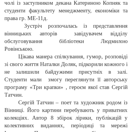
чолі із заступником декана Катериною Копняк та
студенти факультету менеджменту, економіки та
права гр. МЕ-11д.
Зустріч розпочалась із представлення
вінницьких авторів завідувачем відділу
обслуговування бібліотеки Людмилою
Ровінською.
Цікава манера спілкування, гумор, розповіді
зі свого життя Наталки Доляк, підкорили кожного і
не залишили байдужими присутніх в залі.
Студенти мали змогу переглянути її авторську
програму «Три крапки» , героєм якої став Сергій
Татчин.
Сергій Татчин – поет та художник родом із
Вінниці. Його картини перебувають у приватних
колекціях. Автор 8 збірок лірики, публікацій у
колективних виданнях, періодиці та мережі