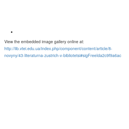
View the embedded image gallery online at:
http://lib.vtei.edu.ua/index.php/component/content/article/8-
novyny/43-literaturna-zustrich-v-bibliotetsi#sigFreeIda2c9f9a6ac
До уваги користувачів
Згідно з правилами користування бібліотекою ВТЕІ ДТЕУ всі
користувачі бібліотеки 1-5 курсів зобов’язані до кінця
навчального року повернути на абонементи всю літературу
або перереєструвати її для подальшого користування. При