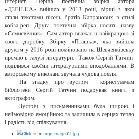
Інтернет. Перша поетична збірка автора
«ДЗЕН.UA» вийшла у 2013 році, вірші з якої
стали текстами пісень братів Капранових в стилі
кобза-реп. Друга поетична збірка носить назву
«Семисвічник». Сам автор вважає її найкращою зі
свого доробку. Збірку «Пташка», яка вийшла
друком у 2016 році номіновано на Шевченківську
премію в галузі літератури. Також Сергій Татчин
поділився своїми літературними вподобаннями. В
авторському виконані звучала чудова поезія.
На згадку про зустріч користувачам
бібліотеки Сергій Татчин подарував книги з
автографом.
Зустріч з письменниками була щирою і
неймовірно емоційною та залишила в серцях тепло
і радість від спілкування.