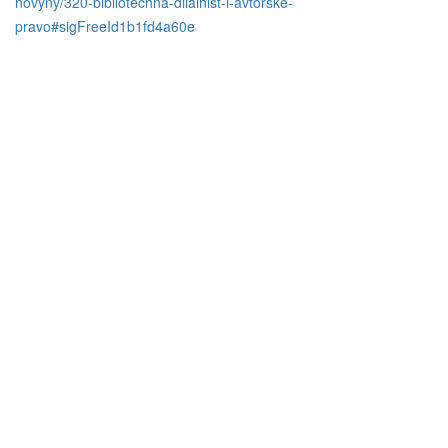
novyny/320-bibliotechna-diialnist-i-avtorske-
pravo#sigFreeId1b1fd4a60e
До уваги користувачів
Згідно з правилами користування бібліотекою ВТЕІ ДТЕУ всі
користувачі бібліотеки 1-5 курсів зобов’язані до кінця
навчального року повернути на абонементи всю літературу
або перереєструвати її для подальшого користування. При
втраті будь-якого друкованого документу (книги, навчально-
методичної літератури) необхідно зробити рівноцінну заміну.
Виконання цих вимог є обов’язковим при підписанні обхідних
листів.
Контакти