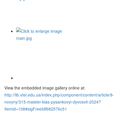
View the embedded image gallery online at:
http://lib.vtei.edu.ua/index.php/component/content/article/8-
novyny/315-maister-klas-pysankovyi-dyvosvit-2024?
Itemid=108#sigFreeIdf682576c51