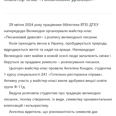
29 квітня 2024 року працівники бібліотеки ВТЕІ ДТЕУ
напередодні Великодня організували майстер-клас
«Писанковий дивосвіт» з розпису великодньої писанки.
Коли приходить весна в Україну, пробуджується природа,
відроджується життя та надія на краще. Напередодні
Великодніх свят майже в кожній оселі люди запалюють свічки і
беруться за прадавнє ремесло – розписування писанок.
Цьогоріч майстер-клас провела Ангеліна Кондюк, студентка
1 курсу спеціальності 241 «Готельно-ресторанна справа».
Активну участь у майстер-класі взяли здобувачі вищої освіти
групи Ф-11д.
Ведуча розповіла студентам про традицію великодніх
писанок, техніку створення, їх види, символіку орнаментальних
композицій і кольористику.
Ангеліна відмітила, що різноманітність символів дає