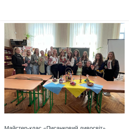
Майстер-клас «Писанковий дивосвіт»