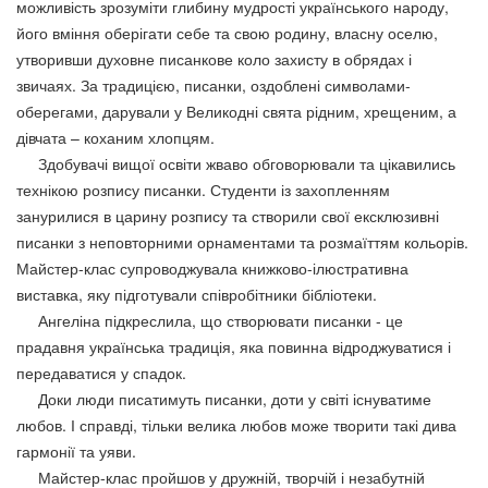
можливість зрозуміти глибину мудрості українського народу,
його вміння оберігати себе та свою родину, власну оселю,
утворивши духовне писанкове коло захисту в обрядах і
звичаях. За традицією, писанки, оздоблені символами-
оберегами, дарували у Великодні свята рідним, хрещеним, а
дівчата – коханим хлопцям.
Здобувачі вищої освіти жваво обговорювали та цікавились
технікою розпису писанки. Студенти із захопленням
занурилися в царину розпису та створили свої ексклюзивні
писанки з неповторними орнаментами та розмаїттям кольорів.
Майстер-клас супроводжувала книжково-ілюстративна
виставка, яку підготували співробітники бібліотеки.
Ангеліна підкреслила, що створювати писанки - це
прадавня українська традиція, яка повинна відроджуватися і
передаватися у спадок.
Доки люди писатимуть писанки, доти у світі існуватиме
любов. І справді, тільки велика любов може творити такі дива
гармонії та уяви.
Майстер-клас пройшов у дружній, творчій і незабутній