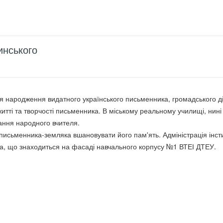
инського
ня народження видатного українського письменника, громадського д
итті та творчості письменника. В міському реальному училищі, нині
вання народного вчителя.
письменника-земляка вшановувати його пам'ять. Адміністрація інсти
ка, що знаходиться на фасаді навчального корпусу №1 ВТЕІ ДТЕУ.