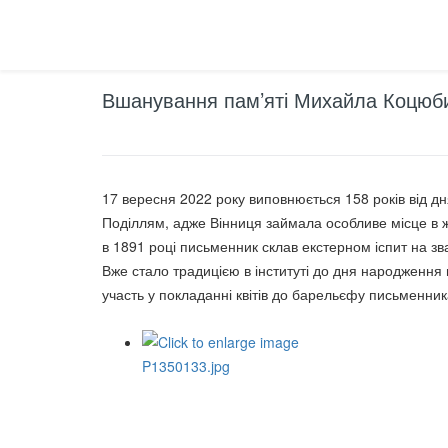
Вшанування пам’яті Михайла Коцюб
17 вересня 2022 року виповнюється 158 років від д
Поділлям, адже Вінниця займала особливе місце в ж
в 1891 році письменник склав екстерном іспит на з
Вже стало традицією в інституті до дня народження 
участь у покладанні квітів до барельєфу письменни