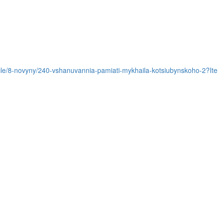
article/8-novyny/240-vshanuvannia-pamiati-mykhaila-kotsiubynskoho-2
Контакти
Бібліотека ВТЕІ 21036 м. Вінниця,
і
и
Хмельницьке шосе, 25 тел. 8(0432)550441,
ел. адреса: biblioteka@vtei.edu.ua
ї