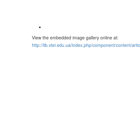
View the embedded image gallery online at:
http://lib.vtei.edu.ua/index.php/component/content/
До уваги користувачів
Згідно з правилами користування бібліотекою ВТЕІ
ДТЕУ всі користувачі бібліотеки 1-5 курсів зобов’язан
до кінця навчального року повернути на абонемент
всю літературу або перереєструвати її для
подальшого користування. При втраті будь-якого
друкованого документу (книги, навчально-методично