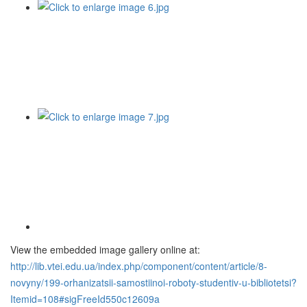
View the embedded image gallery online at:
http://lib.vtei.edu.ua/index.php/component/content/article/8-
novyny/199-orhanizatsii-samostiinoi-roboty-studentiv-u-bibliotetsi?
Itemid=108#sigFreeId550c12609a