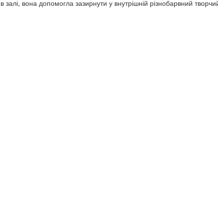
в залі, вона допомогла зазирнути у внутрішній різнобарвний творчий