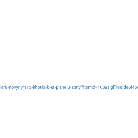
ticle/8-novyny/173-khotila-b-ia-pisneiu-staty?Itemid=108#sigFreeIde6f4
Контакти