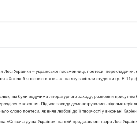
 Лесі Українки – української письменниці, поетеси, перекладачки, ф
льня «Хотіла б я піснею стати…», на яку завітали студенти гр. Е-11
юк, які були ведучими літературного заходу, розповіли присутнім ба
нерозділене кохання. Під час заходу демонструвались відеоматеріал
учало слово поетеси, як вияв любові до її творчості у виконані Карі
а «Співоча душа України», на якій представлені твори Лесі Українк