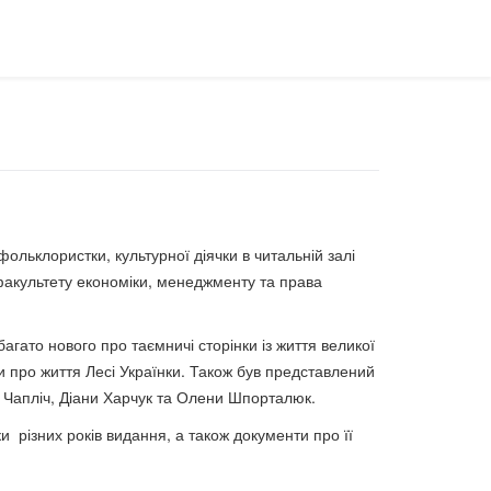
ольклористки, культурної діячки в читальній залі
д факультету економіки, менеджменту та права
гато нового про таємничі сторінки із життя великої
и про життя Лесі Українки. Також був представлений
ни Чапліч, Діани Харчук та Олени Шпорталюк.
и різних років видання, а також документи про її