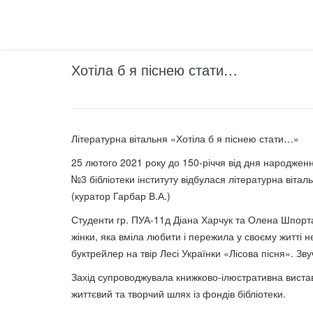
Хотіла б я піснею стати…
Літературна вітальня «Хотіла б я піснею стати…»
25 лютого 2021 року до 150-річчя від дня народження
№3 бібліотеки інституту відбулася літературна віта
(куратор Гарбар В.А.)
Студенти гр. ПУА-11д Діана Харчук та Олена Шпортал
жінки, яка вміла любити і пережила у своєму житті 
буктрейлер на твір Лесі Українки «Лісова пісня». Зв
Захід супроводжувала книжково-ілюстративна виставк
життєвий та творчий шлях із фондів бібліотеки.