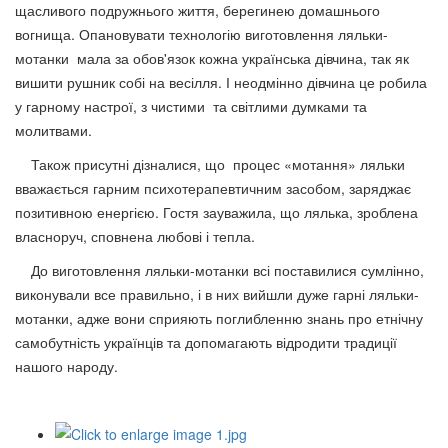
щасливого подружнього життя, берегинею домашнього
вогнища. Опановувати технологію виготовлення ляльки-
мотанки мала за обов'язок кожна українська дівчина, так як
вишити рушник собі на весілля. І неодмінно дівчина це робила
у гарному настрої, з чистими та світлими думками та
молитвами.
Також присутні дізналися, що процес «мотання» ляльки
вважається гарним психотерапевтичним засобом, заряджає
позитивною енергією. Гостя зауважила, що лялька, зроблена
власноруч, сповнена любові і тепла.
До виготовлення ляльки-мотанки всі поставилися сумлінно,
виконували все правильно, і в них вийшли дуже гарні ляльки-
мотанки, адже вони сприяють поглибленню знань про етнічну
самобутність українців та допомагають відродити традиції
нашого народу.