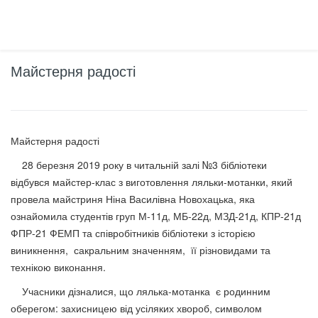
Майстерня радості
Майстерня радості
28 березня 2019 року в читальній залі №3 бібліотеки
відбувся майстер-клас з виготовлення ляльки-мотанки, який
провела майстриня Ніна Василівна Новохацька, яка
ознайомила студентів груп М-11д, МБ-22д, МЗД-21д, КПР-21д
ФПР-21 ФЕМП та співробітників бібліотеки з історією
виникнення, сакральним значенням, її різновидами та
технікою виконання.
Учасники дізналися, що лялька-мотанка є родинним
оберегом: захисницею від усіляких хвороб, символом