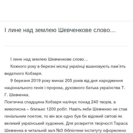
І лине над землею Шевченкове слово…
І лине над землею Шевченкове слово…
Кожного року в березні місяці українці вшановують пам’ять
видатного Кобзаря.
9 березня 2019 року минає 205 років від дня народження
національного генія і пророка, духовного батька українства Т.
Г. Шевченка.
Поетична спадщина Кобзаря налічує понад 240 творів, а
живописна – близько 1200 робіт. Навіть якби Шевченко не став
геніальним поетом, то він все одно був би відомий світові як
великий український художник. Для розкриття творчості Тараса
Шевченка в читальній залі №3 бібліотеки інституту оформлено