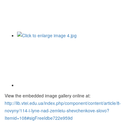
View the embedded image gallery online at:
http://lib.vtei.edu.ua/index.php/component/content/article/8-
novyny/114-i-lyne-nad-zemleiu-shevchenkove-slovo?
Itemid=108#sigFreeIdbe722e959d