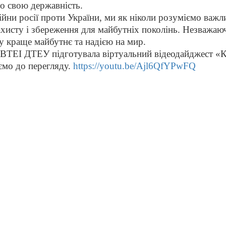
ро свою державність.
и росії проти України, ми як ніколи розуміємо важлив
ахисту і збереження для майбутніх поколінь. Незважаюч
у краще майбутнє та надією на мир.
ТЕІ ДТЕУ підготувала віртуальний відеодайджест «Ко
ємо до перегляду.
https://youtu.be/Ajl6QfYPwFQ
Контакти
Бібліотека ВТЕІ 21036 м. Вінниця,
і
и
Хмельницьке шосе, 25 тел. 8(0432)550441,
ел. адреса: biblioteka@vtei.edu.ua
ї