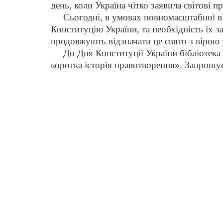
день, коли Україна чітко заявила світові п
Сьогодні, в умовах повномасштабної війн
Конституцію України, та необхідність їх з
продовжують відзначати це свято з вірою 
До Дня Конституції України бібліотека В
коротка історія правотворення». Запрошу
До уваги користувачів
Згідно з правилами користування бібліотекою ВТЕІ
ДТЕУ всі користувачі бібліотеки 1-5 курсів зобов’язан
до кінця навчального року повернути на абонемент
всю літературу або перереєструвати її для
подальшого користування. При втраті будь-якого
друкованого документу (книги, навчально-методично