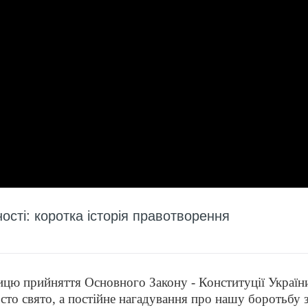
ості: коротка історія правотворення
цю прийняття Основного Закону - Конституції України.
то свято, а постійне нагадування про нашу боротьбу з