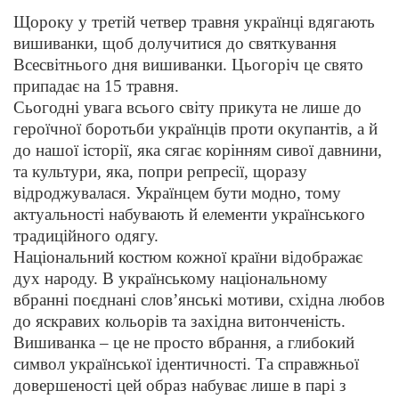
Щороку у третій четвер травня українці вдягають
вишиванки, щоб долучитися до святкування
Всесвітнього дня вишиванки. Цьогоріч це свято
припадає на 15 травня.
Cьогодні увага всього світу прикута не лише до
героїчної боротьби українців проти окупантів, а й
до нашої історії, яка сягає корінням сивої давнини,
та культури, яка, попри репресії, щоразу
відроджувалася. Українцем бути модно, тому
актуальності набувають й елементи українського
традиційного одягу.
Національний костюм кожної країни відображає
дух народу. В українському національному
вбранні поєднані слов’янські мотиви, східна любов
до яскравих кольорів та західна витонченість.
Вишиванка – це не просто вбрання, а глибокий
символ української ідентичності. Та справжньої
довершеності цей образ набуває лише в парі з