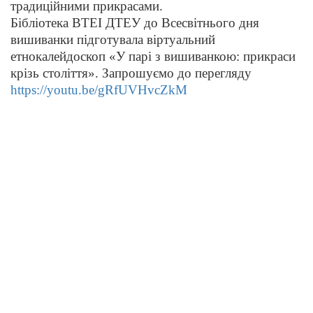
традиційними прикрасами.
Бібліотека ВТЕІ ДТЕУ до Всесвітнього дня
вишиванки підготувала віртуальний
етнокалейдоскоп «У парі з вишиванкою: прикраси
крізь століття». Запрошуємо до перегляду
https://youtu.be/gRfUVHvcZkM
До уваги користувачів
Згідно з правилами користування бібліотекою ВТЕІ ДТЕУ всі
користувачі бібліотеки 1-5 курсів зобов’язані до кінця
навчального року повернути на абонементи всю літературу
або перереєструвати її для подальшого користування. При
втраті будь-якого друкованого документу (книги, навчально-
методичної літератури) необхідно зробити рівноцінну заміну.