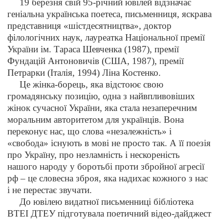
19 березня свій 95-річний ювілей відзначає
геніальна українська поетеса, письменниця, яскрава
представниця «шістдесятництва», доктор
філологічних наук, лауреатка Національної премії
України ім. Тараса Шевченка (1987), премії
Фундацій Антоновичів (США, 1987), премії
Петрарки (Італія, 1994) Ліна Костенко.
Це жінка-борець, яка відстоює свою
громадянську позицію, одна з найвпливовіших
жінок сучасної України, яка стала незаперечним
моральним авторитетом для українців. Вона
переконує нас, що слова «незалежність» і
«свобода» існують в мові не просто так. А її поезія
про Україну, про незламність і нескореність
нашого народу у боротьбі проти збройної агресії
рф – це словесна зброя, яка надихає кожного з нас
і не перестає звучати.
До ювілею видатної письменниці бібліотека
ВТЕІ ДТЕУ підготувала поетичний відео-дайджест