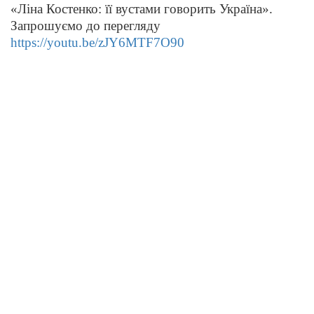
«Ліна Костенко: її вустами говорить Україна».
Запрошуємо до перегляду
https://youtu.be/zJY6MTF7O90
До уваги користувачів
Згідно з правилами користування бібліотекою ВТЕІ ДТЕУ всі
користувачі бібліотеки 1-5 курсів зобов’язані до кінця
навчального року повернути на абонементи всю літературу
або перереєструвати її для подальшого користування. При
втраті будь-якого друкованого документу (книги, навчально-
методичної літератури) необхідно зробити рівноцінну заміну.
Виконання цих вимог є обов’язковим при підписанні обхідних
листів.