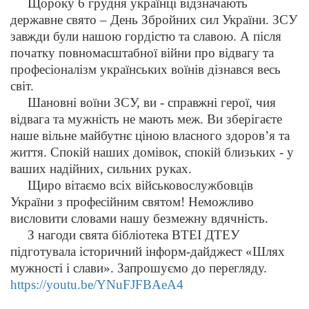
Щороку 6 грудня українці відзначають
державне свято – День Збройних сил України. ЗСУ
завжди були нашою гордістю та славою. А після
початку повномасштабної війни про відвагу та
професіоналізм українських воїнів дізнався весь
світ.
Шановні воїни ЗСУ, ви - справжні герої, чия
відвага та мужність не мають меж. Ви зберігаєте
наше вільне майбутнє ціною власного здоров’я та
життя. Спокій наших домівок, спокій близьких - у
ваших надійних, сильних руках.
Щиро вітаємо всіх військовослужбовців
України з професійним святом! Неможливо
висловити словами нашу безмежну вдячність.
З нагоди свята бібліотека ВТЕІ ДТЕУ
підготувала історичний інформ-дайджест «Шлях
мужності і слави». Запрошуємо до перегляду.
https://youtu.be/YNuFJFBAeA4