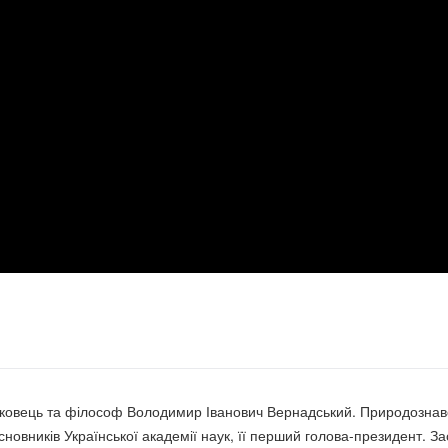
ець та філософ Володимир Іванович Вернадський. Природознавець, з
новників Української академії наук, її перший голова-президент. За