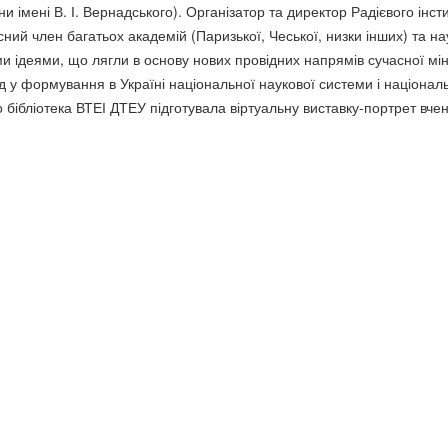
и імені В. І. Вернадського). Організатор та директор Радієвого інстит
есний член багатьох академій (Паризької, Чеської, низки інших) та н
еями, що лягли в основу нових провідних напрямів сучасної мінерал
ад у формування в Україні національної наукової системи і націонал
ібліотека ВТЕІ ДТЕУ підготувала віртуальну виставку-портрет вчен
Контакти
Бібліотека ВТЕІ 21036 м. Вінниця,
і
и
Хмельницьке шосе, 25 тел. 8(0432)550441,
ел. адреса: biblioteka@vtei.edu.ua
ї