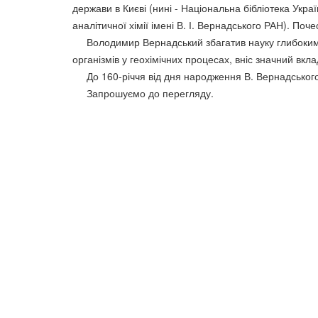
держави в Києві (нині - Національна бібліотека Україн
аналітичної хімії імені В. І. Вернадського РАН). Поч
Володимир Вернадський збагатив науку глибокими ід
організмів у геохімічних процесах, вніс значний вкл
До 160-річчя від дня народження В. Вернадського б
Запрошуємо до перегляду.
До уваги користувачів
Згідно з правилами користування бібліотекою ВТЕІ
ДТЕУ всі користувачі бібліотеки 1-5 курсів зобов’язан
до кінця навчального року повернути на абонемент
всю літературу або перереєструвати її для
подальшого користування. При втраті будь-якого
друкованого документу (книги, навчально-методично