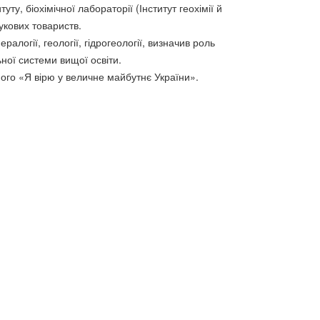
уту, біохімічної лабораторії (Інститут геохімії й
аукових товариств.
огії, геології, гідрогеології, визначив роль
ьної системи вищої освіти.
ого «Я вірю у величне майбутнє України».