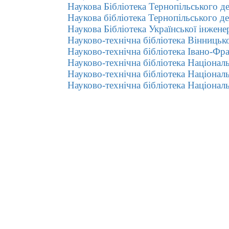
Наукова Бібліотека Тернопільського д
Наукова бібліотека Тернопільського д
Наукова Бібліотека Української інжене
Науково-технічна бібліотека Вінницьк
Науково-технічна бібліотека Івано-Фра
Науково-технічна бібліотека Національ
Науково-технічна бібліотека Націонал
Науково-технічна бібліотека Націонал
До уваги користувачів
Згідно з правилами користування бібліотекою ВТЕІ
ДТЕУ всі користувачі бібліотеки 1-5 курсів зобов’язан
до кінця навчального року повернути на абонемент
всю літературу або перереєструвати її для