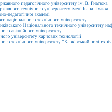
ержавного педагогічного університету ім. В. Гнатюка
ержавного технічного університету імені Івана Пулюя
рно-педагогічної академі
ого національного технічного університету
нківського Національного технічного університету наф
ного авіаційного університету
ьного університету харчових технологій
ьного технічного університету "Харківський політехніч
Контакти
Бібліотека ВТЕІ 21036 м. Вінниця,
і
и
Хмельницьке шосе, 25 тел. 8(0432)550441,