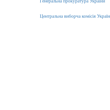
Генеральна прокуратура України
Центральна виборча комісія Украї
До уваги користувачів
Згідно з правилами користування бібліотекою ВТЕІ
ДТЕУ всі користувачі бібліотеки 1-5 курсів зобов’язан
до кінця навчального року повернути на абонемент
всю літературу або перереєструвати її для
подальшого користування. При втраті будь-якого
друкованого документу (книги, навчально-методично
літератури) необхідно зробити рівноцінну заміну.
Виконання цих вимог є обов’язковим при підписанні
обхідних листів.