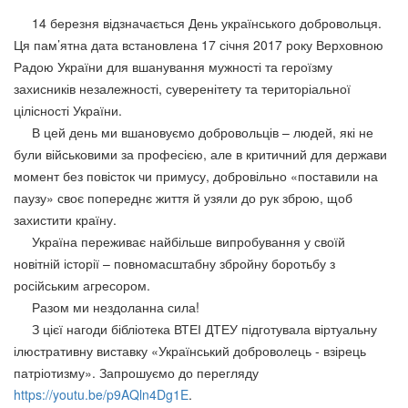
14 березня відзначається День українського добровольця.
Ця пам’ятна дата встановлена 17 січня 2017 року Верховною
Радою України для вшанування мужності та героїзму
захисників незалежності, суверенітету та територіальної
цілісності України.
В цей день ми вшановуємо добровольців – людей, які не
були військовими за професією, але в критичний для держави
момент без повісток чи примусу, добровільно «поставили на
паузу» своє попереднє життя й узяли до рук зброю, щоб
захистити країну.
Україна переживає найбільше випробування у своїй
новітній історії – повномасштабну збройну боротьбу з
російським агресором.
Разом ми нездоланна сила!
З цієї нагоди бібліотека ВТЕІ ДТЕУ підготувала віртуальну
ілюстративну виставку «Український доброволець - взірець
патріотизму». Запрошуємо до перегляду
https://youtu.be/p9AQln4Dg1E
.