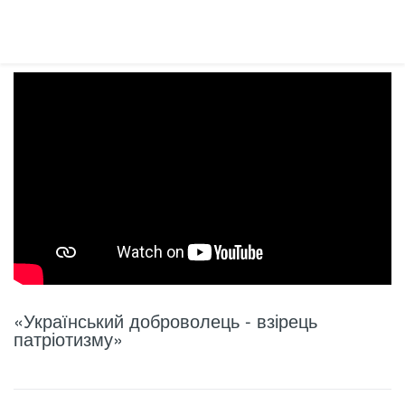
«Український доброволець - взірець
патріотизму»