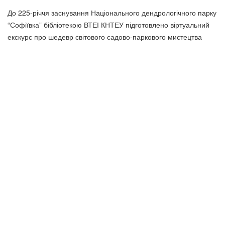
До 225-річчя заснування Національного дендрологічного парку
“Софіївка” бібліотекою ВТЕІ КНТЕУ підготовлено віртуальний
екскурс про шедевр світового садово-паркового мистецтва
До уваги користувачів
Згідно з правилами користування бібліотекою ВТЕІ ДТЕУ всі
користувачі бібліотеки 1-5 курсів зобов’язані до кінця
навчального року повернути на абонементи всю літературу
або перереєструвати її для подальшого користування. При
втраті будь-якого друкованого документу (книги, навчально-
методичної літератури) необхідно зробити рівноцінну заміну.
Виконання цих вимог є обов’язковим при підписанні обхідних
листів.