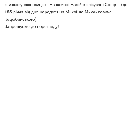
книжкову експозицію «На камені Надій в очікувані Сонця» (до
155-річчя від дня народження Михайла Михайловича
Коцюбинського)
Запрошуємо до перегляду!
До уваги користувачів
Згідно з правилами користування бібліотекою ВТЕІ ДТЕУ всі
користувачі бібліотеки 1-5 курсів зобов’язані до кінця
навчального року повернути на абонементи всю літературу
або перереєструвати її для подальшого користування. При
втраті будь-якого друкованого документу (книги, навчально-
методичної літератури) необхідно зробити рівноцінну заміну.
Виконання цих вимог є обов’язковим при підписанні обхідних
листів.