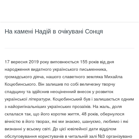
На камені Надій в очікувані Сонця
17 вересня 2019 року виповнюється 155 років від дня
народження видатного українського письменника,
громадського діяча, нашого славетного земляка Михайла
Коцюбинського. Він залишив по собі величезну творчу
спадщину та здійснив неоціненний внесок у розвиток
української літератури. Коцюбинський був і залишається одним
з найоригінальніших українських прозаїків. На жаль, доля
склалася так, що його коротке життя, 48 років, обернулося
вічністю в його творах, які ми знаємо, шануємо, любимо і які
визнанні у всьому світі. До цієї ювілейної дати відділом
обслуговування користувачів в читальній залі №3 організувано